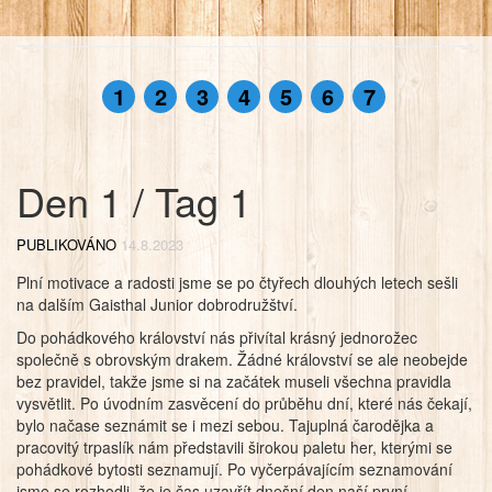
1
2
3
4
5
6
7
Den 1 / Tag 1
PUBLIKOVÁNO
14.8.2023
Plní motivace a radosti jsme se po čtyřech dlouhých letech sešli
na dalším Gaisthal Junior dobrodružštví.
Do pohádkového království nás přivítal krásný jednorožec
společně s obrovským drakem. Žádné království se ale neobejde
bez pravidel, takže jsme si na začátek museli všechna pravidla
vysvětlit. Po úvodním zasvěcení do průběhu dní, které nás čekají,
bylo načase seznámit se i mezi sebou. Tajuplná čarodějka a
pracovitý trpaslík nám představili širokou paletu her, kterými se
pohádkové bytosti seznamují. Po vyčerpávajícím seznamování
jsme se rozhodli, že je čas uzavřít dnešní den naší první