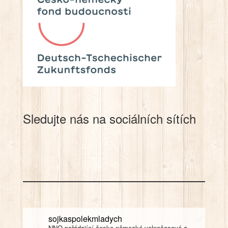
Sledujte nás na sociálních sítích
sojkaspolekmladych
NNO pořádající česko-německé volnočasové a