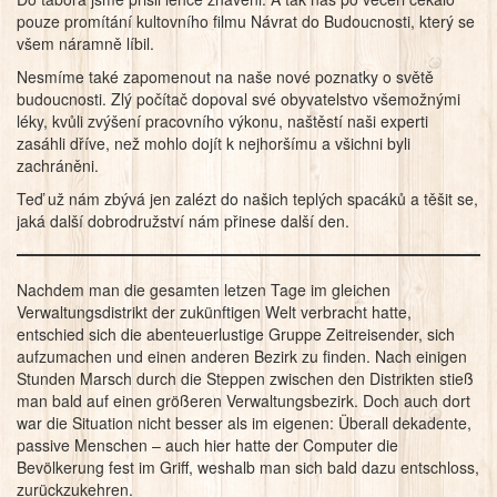
pouze promítání kultovního filmu Návrat do Budoucnosti, který se
všem náramně líbil.
Nesmíme také zapomenout na naše nové poznatky o světě
budoucnosti. Zlý počítač dopoval své obyvatelstvo všemožnými
léky, kvůli zvýšení pracovního výkonu, naštěstí naši experti
zasáhli dříve, než mohlo dojít k nejhoršímu a všichni byli
zachráněni.
Teď už nám zbývá jen zalézt do našich teplých spacáků a těšit se,
jaká další dobrodružství nám přinese další den.
Nachdem man die gesamten letzen Tage im gleichen
Verwaltungsdistrikt der zukünftigen Welt verbracht hatte,
entschied sich die abenteuerlustige Gruppe Zeitreisender, sich
aufzumachen und einen anderen Bezirk zu finden. Nach einigen
Stunden Marsch durch die Steppen zwischen den Distrikten stieß
man bald auf einen größeren Verwaltungsbezirk. Doch auch dort
war die Situation nicht besser als im eigenen: Überall dekadente,
passive Menschen – auch hier hatte der Computer die
Bevölkerung fest im Griff, weshalb man sich bald dazu entschloss,
zurückzukehren.