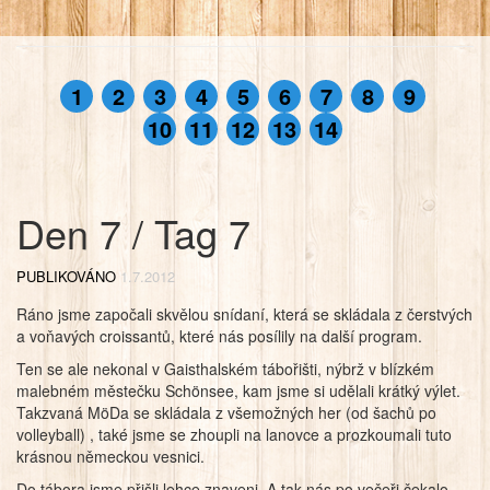
1
2
3
4
5
6
7
8
9
10
11
12
13
14
Den 7 / Tag 7
PUBLIKOVÁNO
1.7.2012
Ráno jsme započali skvělou snídaní, která se skládala z čerstvých
a voňavých croissantů, které nás posílily na další program.
Ten se ale nekonal v Gaisthalském tábořišti, nýbrž v blízkém
malebném městečku Schönsee, kam jsme si udělali krátký výlet.
Takzvaná MöDa se skládala z všemožných her (od šachů po
volleyball) , také jsme se zhoupli na lanovce a prozkoumali tuto
krásnou německou vesnici.
Do tábora jsme přišli lehce znaveni. A tak nás po večeři čekalo