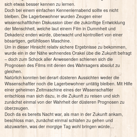
sich etwas besser kennen zu lernen.
Doch bei einem einfachen Kennenlernabend sollte es nicht
bleiben. Die Lagerbewohner wurden Zeugen einer
wissenschaftlichen Diskussion über die zukünftige Entwicklung
der Menschheit, welche laut einem Film in Dummheit und
Dekadenz enden würde, überwacht und kontrolliert von einer
bösartigen, gefühllosen Maschine.
Um in dieser Hinsicht relativ sichere Ergebnisse zu bekommen,
wurde ein in der Nähe wohnendes Orakel übe die Zukunft befragt
– doch zum Schock aller Anwesenden schienen sich die
Prognosen des Films mit denen des Wahrsagers absolut zu
gleichen.
Natürlich konnten bei derart düsteren Aussichten weder die
Wissenschaftler noch die Lagerbewohner untätig bleiben. Mit Hilfe
einer geheimen Zeitmaschine eines der Wissenschaftler
entschloss man sich dazu, in die Zukunft zu reisen und sich
zunächst einmal von der Wahrheit der düsteren Prognosen zu
überzeugen.
Doch da es bereits Nacht war, als man in der Zukunft ankam,
beschloss man, zunächst einmal schlafen zu gehen und
abzuwarten, was der morgige Tag wohl bringen würde…