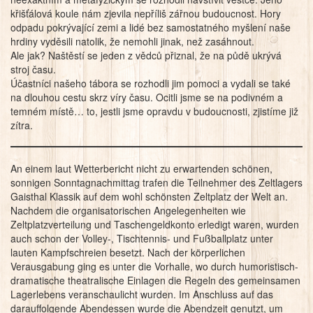
křišťálová koule nám zjevila nepříliš zářnou budoucnost. Hory
odpadu pokrývající zemi a lidé bez samostatného myšlení naše
hrdiny vyděsili natolik, že nemohli jinak, než zasáhnout.
Ale jak? Naštěstí se jeden z vědců přiznal, že na půdě ukrývá
stroj času.
Účastníci našeho tábora se rozhodli jim pomoci a vydali se také
na dlouhou cestu skrz víry času. Ocitli jsme se na podivném a
temném místě… to, jestli jsme opravdu v budoucnosti, zjistíme již
zítra.
An einem laut Wetterbericht nicht zu erwartenden schönen,
sonnigen Sonntagnachmittag trafen die Teilnehmer des Zeltlagers
Gaisthal Klassik auf dem wohl schönsten Zeltplatz der Welt an.
Nachdem die organisatorischen Angelegenheiten wie
Zeltplatzverteilung und Taschengeldkonto erledigt waren, wurden
auch schon der Volley-, Tischtennis- und Fußballplatz unter
lauten Kampfschreien besetzt. Nach der körperlichen
Verausgabung ging es unter die Vorhalle, wo durch humoristisch-
dramatische theatralische Einlagen die Regeln des gemeinsamen
Lagerlebens veranschaulicht wurden. Im Anschluss auf das
darauffolgende Abendessen wurde die Abendzeit genutzt, um