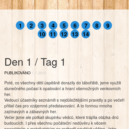
1
2
3
4
5
6
7
8
9
10
11
12
13
14
Den 1 / Tag 1
PUBLIKOVÁNO
1.7.2012
Poté, co všechny děti úspěšně dorazily do tábořiště, jsme využili
slunečného počasí k opalování a hraní všemožných venkovních
her.
Vedoucí účastníky seznámili s nejdůležitějšími pravidly a po večeři
přišel čas pro vzájemné představování. A to formou mnoha
zajímavých a zábavných her.
Večer jsme ale potkali skupinku vědců, které trápila otázka dnů
budoucích. I přes všechnu počáteční nedůvěru k věcem
neexaktním a metafyzickým se rozhodli navštívit věštce. Jeho