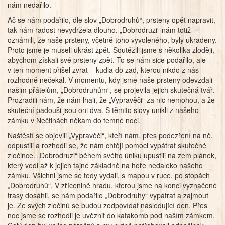
nám nedařilo.
Ač se nám podařilo, dle slov „Dobrodruhů“, prsteny opět napravit,
tak nám radost nevydržela dlouho. „Dobrodruzi“ nám totiž
oznámili, že naše prsteny, včetně toho vyvoleného, byly ukradeny.
Proto jsme je museli ukrást zpět. Soutěžili jsme s několika zloději,
abychom získali své prsteny zpět. To se nám sice podařilo, ale
v ten moment přišel zvrat – kudla do zad, kterou nikdo z nás
rozhodně nečekal. V momentu, kdy jsme naše prsteny odevzdali
našim přátelům, „Dobrodruhům“, se projevila jejich skutečná tvář.
Prozradili nám, že nám lhali, že „Vypravěči“ za nic nemohou, a že
skuteční padouši jsou oni dva. S těmito slovy unikli z našeho
zámku v Nečtinách někam do temné noci.
Naštěstí se objevili „Vypravěči“, kteří nám, přes podezření na ně,
odpustili a rozhodli se, že nám chtějí pomoci vypátrat skutečné
zločince. „Dobrodruzi“ během svého úniku upustili na zem plánek,
který vedl až k jejich tajné základně na hoře nedaleko našeho
zámku. Všichni jsme se tedy vydali, s mapou v ruce, po stopách
„Dobrodruhů“. V zřícenině hradu, kterou jsme na konci vyznačené
trasy dosáhli, se nám podařilo „Dobrodruhy“ vypátrat a zajmout
je. Ze svých zločinů se budou zodpovídat následující den. Přes
noc jsme se rozhodli je uvěznit do katakomb pod naším zámkem.