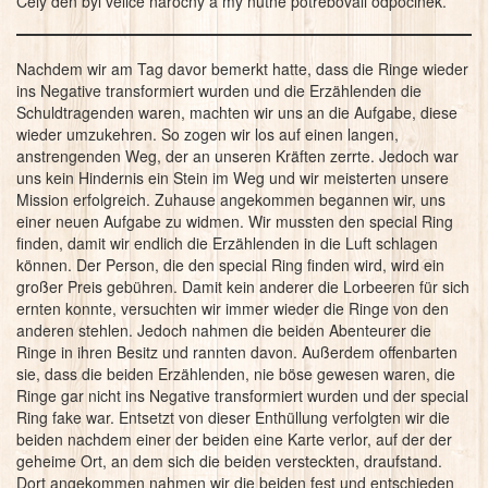
Celý den byl velice náročný a my nutně potřebovali odpočinek.
Nachdem wir am Tag davor bemerkt hatte, dass die Ringe wieder
ins Negative transformiert wurden und die Erzählenden die
Schuldtragenden waren, machten wir uns an die Aufgabe, diese
wieder umzukehren. So zogen wir los auf einen langen,
anstrengenden Weg, der an unseren Kräften zerrte. Jedoch war
uns kein Hindernis ein Stein im Weg und wir meisterten unsere
Mission erfolgreich. Zuhause angekommen begannen wir, uns
einer neuen Aufgabe zu widmen. Wir mussten den special Ring
finden, damit wir endlich die Erzählenden in die Luft schlagen
können. Der Person, die den special Ring finden wird, wird ein
großer Preis gebühren. Damit kein anderer die Lorbeeren für sich
ernten konnte, versuchten wir immer wieder die Ringe von den
anderen stehlen. Jedoch nahmen die beiden Abenteurer die
Ringe in ihren Besitz und rannten davon. Außerdem offenbarten
sie, dass die beiden Erzählenden, nie böse gewesen waren, die
Ringe gar nicht ins Negative transformiert wurden und der special
Ring fake war. Entsetzt von dieser Enthüllung verfolgten wir die
beiden nachdem einer der beiden eine Karte verlor, auf der der
geheime Ort, an dem sich die beiden versteckten, draufstand.
Dort angekommen nahmen wir die beiden fest und entschieden