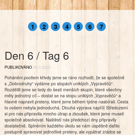
1
2
3
4
5
6
7
Den 6 / Tag 6
PUBLIKOVÁNO
29.3.2024
Poháněni pocitem křivdy jsme se ráno rozhodli, že se společně
s „Dobrodruhy“ vydáme po stopách uniklých „Vypravěčů“.
Rozdělili jsme se tedy do šesti menších skupin, které všechny
měly jednotný cíl – dostat se na stopu uniklých „Vypravěčů“ a
hlavně napravit prsteny, které jsme během týdne nasbírali. Cesta
to ovšem nebyla jednoduchá. Dlouhá výprava napříč Středozemí
si pro nás připravila mnoho útrap a zkoušek, které jsme museli
společně absolvovat. Naštěstí nás předchozí dny připravily
dostatečně. Splněním každého úkolu se nám úspěšně dařilo
postupně spravovat jednotlivé prsteny, ale vypátrat zrádce se