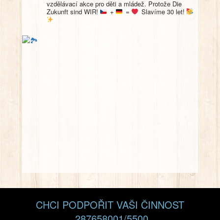
vzdělávací akce pro děti a mládež. Protože Die
Zukunft sind WIR!
+
=
Slavíme 30 let!
CHCI PODPOŘIT VAŠI ČINNOST
287658001/5500