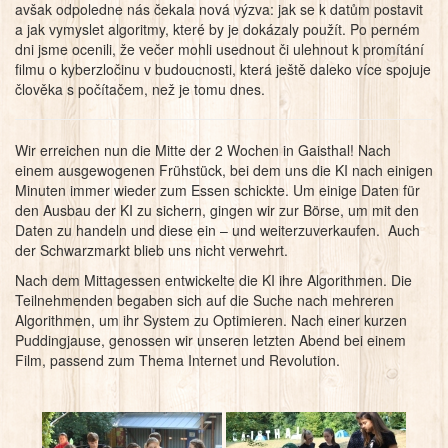
avšak odpoledne nás čekala nová výzva: jak se k datům postavit
a jak vymyslet algoritmy, které by je dokázaly použít. Po perném
dni jsme ocenili, že večer mohli usednout či ulehnout k promítání
filmu o kyberzločinu v budoucnosti, která ještě daleko více spojuje
člověka s počítačem, než je tomu dnes.
Wir erreichen nun die Mitte der 2 Wochen in Gaisthal! Nach
einem ausgewogenen Frühstück, bei dem uns die KI nach einigen
Minuten immer wieder zum Essen schickte. Um einige Daten für
den Ausbau der KI zu sichern, gingen wir zur Börse, um mit den
Daten zu handeln und diese ein – und weiterzuverkaufen. Auch
der Schwarzmarkt blieb uns nicht verwehrt.
Nach dem Mittagessen entwickelte die KI ihre Algorithmen. Die
Teilnehmenden begaben sich auf die Suche nach mehreren
Algorithmen, um ihr System zu Optimieren. Nach einer kurzen
Puddingjause, genossen wir unseren letzten Abend bei einem
Film, passend zum Thema Internet und Revolution.