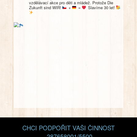
vzdělávací akce pro děti a mládež. Protože Die
Zukunft sind WIR!
+
=
Slavíme 30 let!
CHCI PODPOŘIT VAŠI ČINNOST
287658001/5500