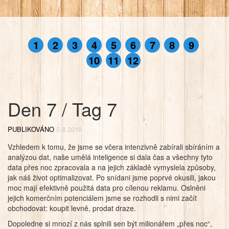
1
2
3
4
5
6
7
8
9
10
11
12
Den 7 / Tag 7
PUBLIKOVÁNO
5.8.2018
Vzhledem k tomu, že jsme se včera intenzivně zabírali sbíráním a
analýzou dat, naše umělá inteligence si dala čas a všechny tyto
data přes noc zpracovala a na jejich základě vymyslela způsoby,
jak náš život optimalizovat. Po snídani jsme poprvé okusili, jakou
moc mají efektivně použitá data pro cílenou reklamu. Oslněni
jejich komerčním potenciálem jsme se rozhodli s nimi začít
obchodovat: koupit levně, prodat draze.
Dopoledne si mnozí z nás splnili sen být milionářem „přes noc“,