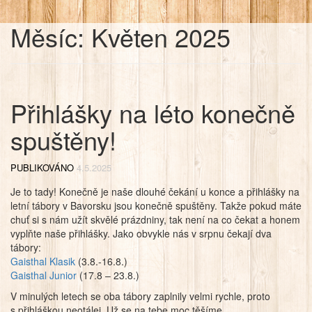
Měsíc:
Květen 2025
Přihlášky na léto konečně
spuštěny!
PUBLIKOVÁNO
4.5.2025
Je to tady! Konečně je naše dlouhé čekání u konce a přihlášky na
letní tábory v Bavorsku jsou konečně spuštěny. Takže pokud máte
chuť si s nám užít skvělé prázdniny, tak není na co čekat a honem
vyplňte naše přihlášky. Jako obvykle nás v srpnu čekají dva
tábory:
Gaisthal Klasik
(3.8.-16.8.)
Gaisthal Junior
(17.8 – 23.8.)
V minulých letech se oba tábory zaplnily velmi rychle, proto
s přihláškou neotálej. Už se na tebe moc těšíme.